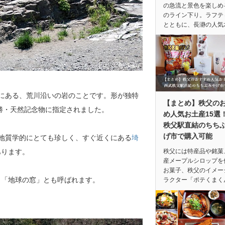
の急流と景色を楽しめ
のライン下り。ラフテ
とともに、長瀞の人気
にある、荒川沿いの岩のことです。形が独特
【まとめ】秩父の
名勝・天然記念物に指定されました。
め人気お土産15選
秩父駅直結のちち
げ市で購入可能
。地質学的にとても珍しく、すぐ近くにある
埼
あります。
秩父には特産品や銘菓
産メープルシロップを
お菓子、秩父のイメー
、「地球の窓」とも呼ばれます。
ラクター「ポテくまく