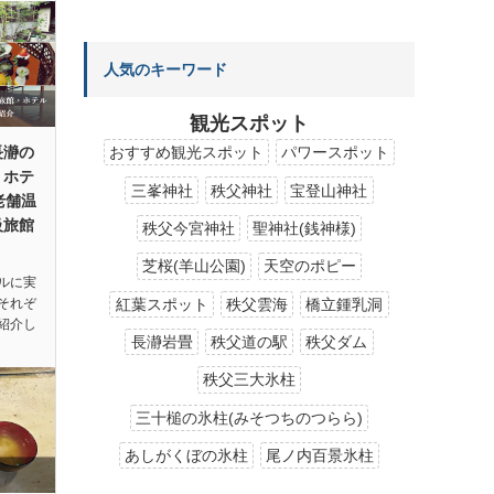
人気のキーワード
観光スポット
長瀞の
おすすめ観光スポット
パワースポット
・ホテ
三峯神社
秩父神社
宝登山神社
老舗温
級旅館
秩父今宮神社
聖神社(銭神様)
芝桜(羊山公園)
天空のポピー
ルに実
紅葉スポット
秩父雲海
橋立鍾乳洞
それぞ
紹介し
長瀞岩畳
秩父道の駅
秩父ダム
秩父三大氷柱
三十槌の氷柱(みそつちのつらら)
あしがくぼの氷柱
尾ノ内百景氷柱