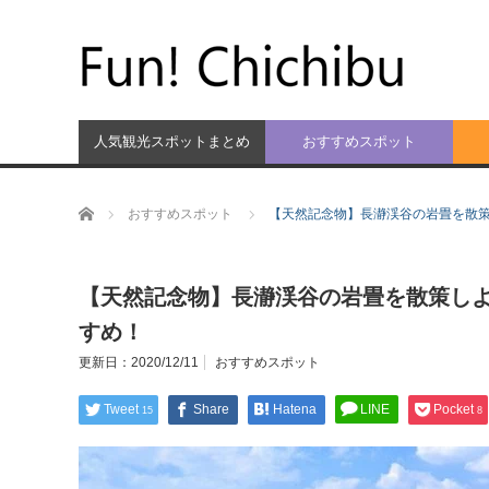
人気観光スポットまとめ
おすすめスポット
ホーム
おすすめスポット
【天然記念物】長瀞渓谷の岩畳を散
【天然記念物】長瀞渓谷の岩畳を散策し
すめ！
更新日：
2020/12/11
おすすめスポット
Tweet
Share
Hatena
LINE
Pocket
15
8