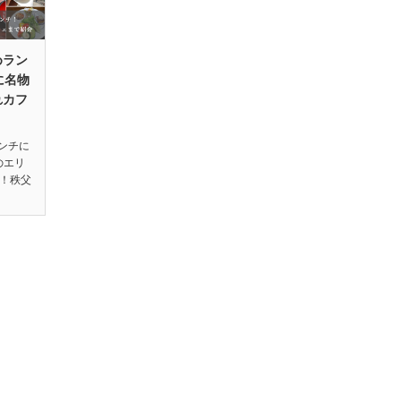
めラン
に名物
れカフ
ンチに
のエリ
す！秩父