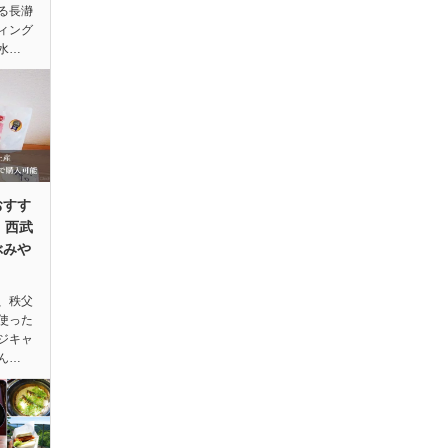
る長瀞
ィング
水…
おすす
！西武
ぶみや
、秩父
使った
ジキャ
ん…