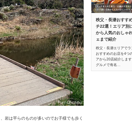
秩父・長瀞おすす
チ22選！エリア別
から人気のおしゃ
ェまで紹介
秩父・長瀞エリアでラ
おすすめのお店を4つ
アから20店紹介しま
グルメで有名…
し、岩は平らのものが多いのでお子様でも歩く