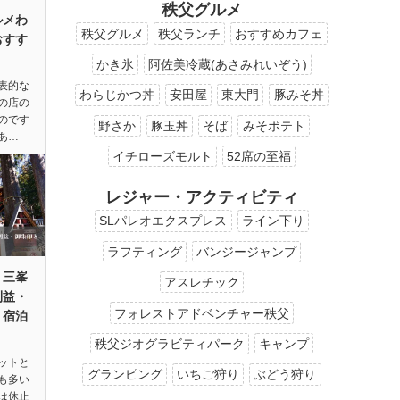
秩父グルメ
ルメわ
秩父グルメ
秩父ランチ
おすすめカフェ
おすす
かき氷
阿佐美冷蔵(あさみれいぞう)
表的な
わらじかつ丼
安田屋
東大門
豚みそ丼
の店の
のです
野さか
豚玉丼
そば
みそポテト
あ…
イチローズモルト
52席の至福
レジャー・アクティビティ
SLパレオエクスプレス
ライン下り
ラフティング
バンジージャンプ
】三峯
アスレチック
利益・
フォレストアドベンチャー秩父
・宿泊
秩父ジオグラビティパーク
キャンプ
ットと
グランピング
いちご狩り
ぶどう狩り
も多い
は休止