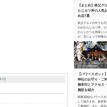
【まとめ】秩父グ
らじカツ丼の人気
め店7選
秩父グルメの中でも代
のがわらじカツ丼。ど
わらじかつも美味しい
が、店によって特徴が
【パワースポット
神社のお守り・ご
表示
]
御朱印とアクセス
施設を紹介
関東屈指のパワースポ
して紹介され、参拝者
三峯神社。また、現在