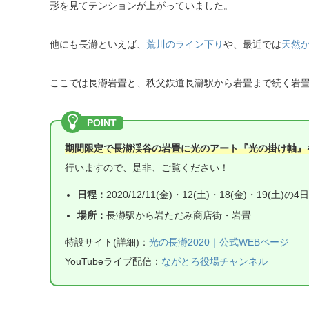
形を見てテンションが上がっていました。
他にも長瀞といえば、
荒川のライン下り
や、最近では
天然
ここでは長瀞岩畳と、秩父鉄道長瀞駅から岩畳まで続く岩
期間限定で長瀞渓谷の岩畳に光のアート『光の掛け軸』
行いますので、是非、ご覧ください！
日程：
2020/12/11(金)・12(土)・18(金)・19(土)の4
場所：
長瀞駅から岩ただみ商店街・岩畳
特設サイト(詳細)：
光の長瀞2020｜公式WEBページ
YouTubeライブ配信：
ながとろ役場チャンネル