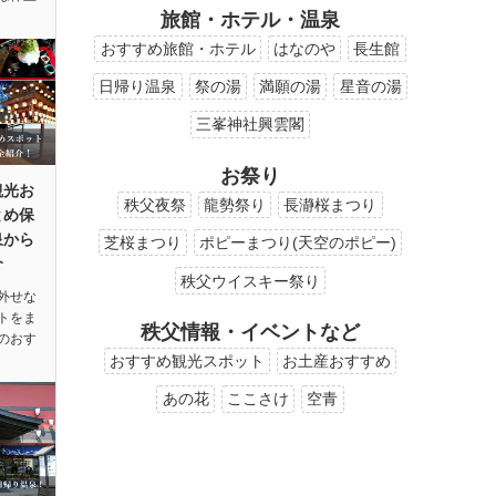
旅館・ホテル・温泉
おすすめ旅館・ホテル
はなのや
長生館
日帰り温泉
祭の湯
満願の湯
星音の湯
三峯神社興雲閣
お祭り
観光お
秩父夜祭
龍勢祭り
長瀞桜まつり
とめ保
泉から
芝桜まつり
ポピーまつり(天空のポピー)
介
秩父ウイスキー祭り
外せな
トをま
秩父情報・イベントなど
のおす
おすすめ観光スポット
お土産おすすめ
あの花
ここさけ
空青