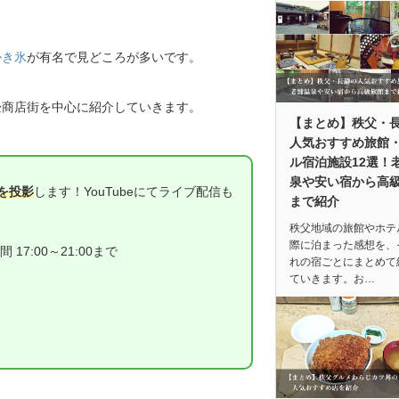
かき氷
が有名で見どころが多いです。
畳商店街を中心に紹介していきます。
【まとめ】秩父・
人気おすすめ旅館
ル宿泊施設12選！
泉や安い宿から高
を投影
します！YouTubeにてライブ配信も
まで紹介
秩父地域の旅館やホテ
際に泊まった感想を、
日間 17:00～21:00まで
れの宿ごとにまとめて
ていきます。お…