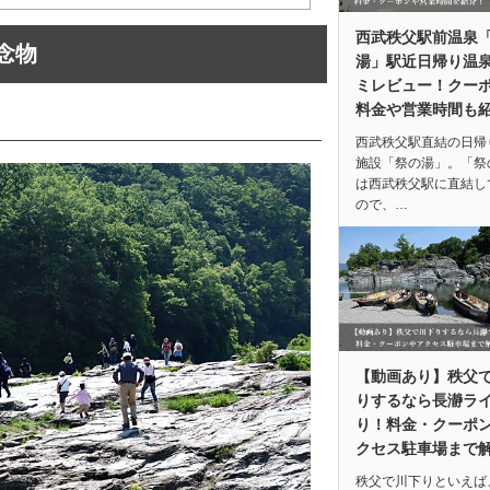
西武秩父駅前温泉
念物
湯」駅近日帰り温
ミレビュー！クー
料金や営業時間も
西武秩父駅直結の日帰
施設「祭の湯」。「祭
は西武秩父駅に直結し
ので、…
【動画あり】秩父
りするなら長瀞ラ
り！料金・クーポ
クセス駐車場まで
秩父で川下りといえば