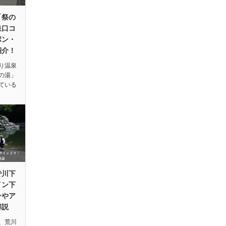
「祭の
泉口コ
ポン・
紹介！
り温泉
の湯」
ている
で川下
イン下
ンやア
解説
、荒川