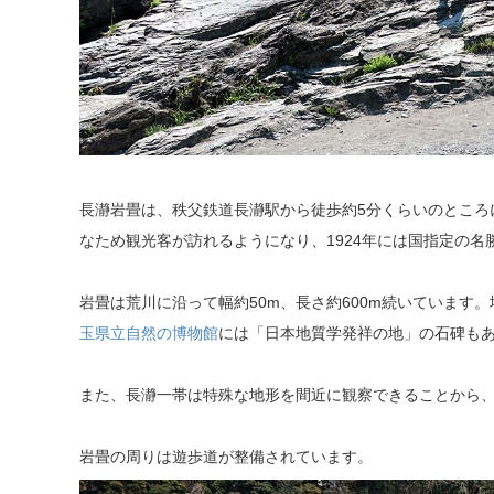
長瀞岩畳は、秩父鉄道長瀞駅から徒歩約5分くらいのところ
なため観光客が訪れるようになり、1924年には国指定の
岩畳は荒川に沿って幅約50m、長さ約600m続いています
玉県立自然の博物館
には「日本地質学発祥の地」の石碑も
また、長瀞一帯は特殊な地形を間近に観察できることから
岩畳の周りは遊歩道が整備されています。