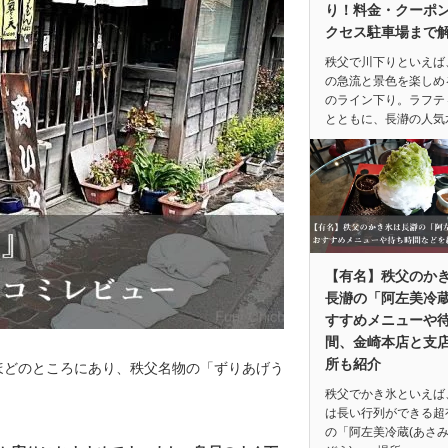
り！料金・クーポ
クセス駐車場まで
秩父で川下りといえば
の急流と景色を楽しめ
のライン下り。ラフテ
とともに、長瀞の人気
【有名】秩父のか
長瀞の「阿左美冷
すすめメニューや
間、金崎本店と支
所も紹介
ほどのところにあり、秩父名物の「ずりあげう
秩父でかき氷といえば
は長い行列ができる超
の「阿左美冷蔵(あさ