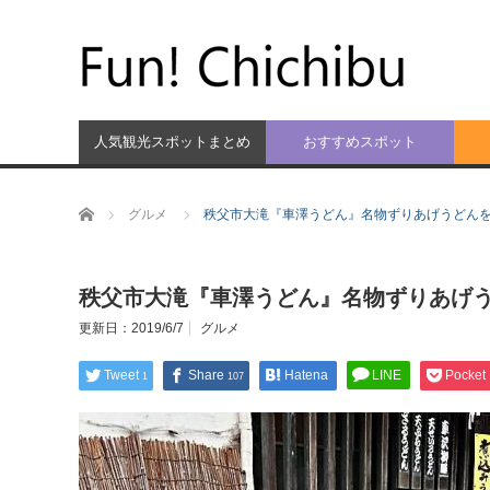
人気観光スポットまとめ
おすすめスポット
ホーム
グルメ
秩父市大滝『車澤うどん』名物ずりあげうどん
秩父市大滝『車澤うどん』名物ずりあげ
更新日：
2019/6/7
グルメ
Tweet
Share
Hatena
LINE
Pocket
1
107