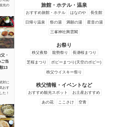
旅館・ホテル・温泉
観光の
おすすめ旅館・ホテル
はなのや
長生館
日帰り温泉
祭の湯
満願の湯
星音の湯
三峯神社興雲閣
お祭り
秩父夜祭
龍勢祭り
長瀞桜まつり
秩父・
めご当
芝桜まつり
ポピーまつり(天空のポピー)
類13
秩父ウイスキー祭り
絶対に
秩父情報・イベントなど
気おす
おすすめ観光スポット
お土産おすすめ
した！
あの花
ここさけ
空青