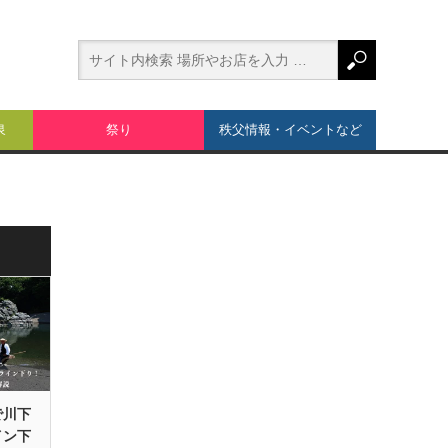
泉
祭り
秩父情報・イベントなど
で川下
イン下