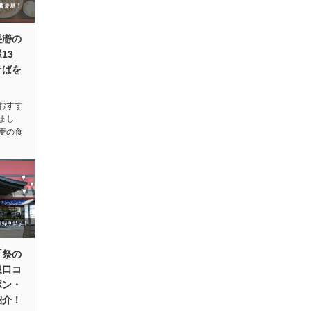
長瀞の
13
そばを
おすす
まし
麦の食
「祭の
泉口コ
ポン・
紹介！