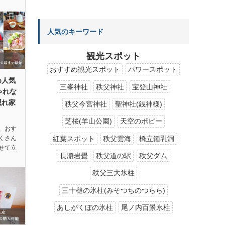
人気のキーワード
観光スポット
おすすめ観光スポット
パワースポット
め人気
三峯神社
秩父神社
宝登山神社
ゃれな
隠れ家
秩父今宮神社
聖神社(銭神様)
芝桜(羊山公園)
天空のポピー
、おす
紅葉スポット
秩父雲海
橋立鍾乳洞
くさん
せて立
長瀞岩畳
秩父道の駅
秩父ダム
秩父三大氷柱
三十槌の氷柱(みそつちのつらら)
あしがくぼの氷柱
尾ノ内百景氷柱