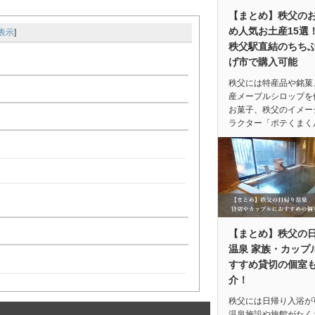
【まとめ】秩父の
め人気お土産15選
表示
]
秩父駅直結のちち
げ市で購入可能
秩父には特産品や銘菓
産メープルシロップを
お菓子、秩父のイメー
ラクター「ポテくまく
【まとめ】秩父の
温泉 家族・カップ
すすめ貸切の個室
介！
秩父には日帰り入浴が
温泉施設や旅館がたく