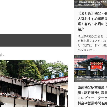
【まとめ】秩父・
人気おすすめ蕎麦屋
選！有名・名店の
紹介
埼玉県の秩父にある、
め蕎麦屋をまとめてみ
た！実際に一軒ずつ蕎
べ歩きを行っ…
す。
西武秩父駅前温泉
湯」駅近日帰り温
ミレビュー！クー
料金や営業時間も