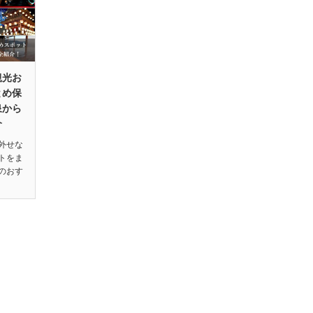
観光お
とめ保
泉から
介
外せな
トをま
のおす