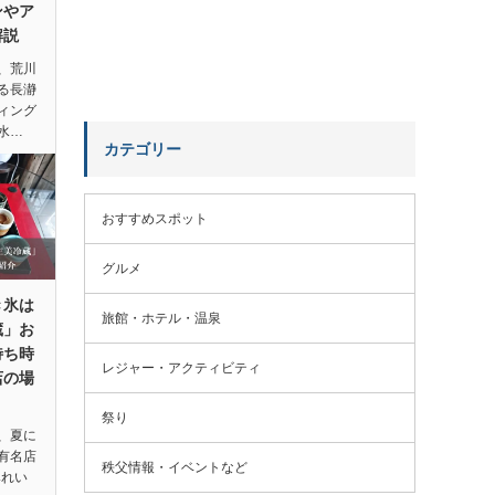
ンやア
解説
、荒川
る長瀞
ィング
水…
カテゴリー
おすすめスポット
グルメ
き氷は
旅館・ホテル・温泉
蔵」お
待ち時
レジャー・アクティビティ
店の場
祭り
、夏に
有名店
秩父情報・イベントなど
みれい