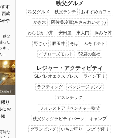
秩父グルメ
おすす
秩父グルメ
秩父ランチ
おすすめカフェ
！西武
ぶみや
かき氷
阿佐美冷蔵(あさみれいぞう)
わらじかつ丼
安田屋
東大門
豚みそ丼
、秩父
使った
野さか
豚玉丼
そば
みそポテト
ジキャ
イチローズモルト
52席の至福
ん…
レジャー・アクティビティ
SLパレオエクスプレス
ライン下り
ラフティング
バンジージャンプ
アスレチック
日帰り
フォレストアドベンチャー秩父
ルにお
も紹
秩父ジオグラビティパーク
キャンプ
グランピング
いちご狩り
ぶどう狩り
可能な
さんあ