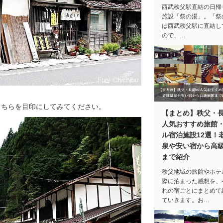
西武秩父駅直結の日帰
施設「祭の湯」。「祭
は西武秩父駅に直結し
ので、…
こちらを目印にしてみてください。
【まとめ】秩父・
人気おすすめ旅館
ル宿泊施設12選！
泉や安い宿から高
まで紹介
秩父地域の旅館やホテ
際に泊まった感想を、
れの宿ごとにまとめて
ていきます。お…