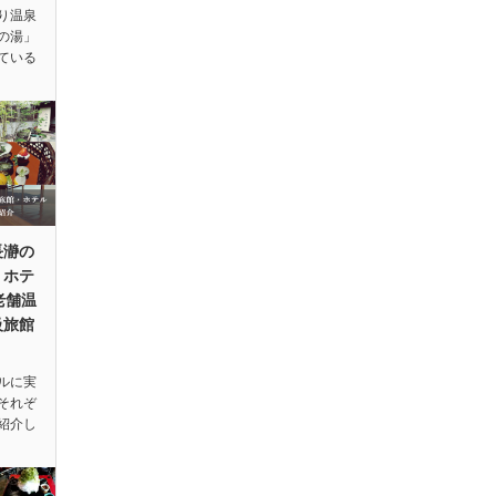
り温泉
の湯」
ている
長瀞の
・ホテ
老舗温
級旅館
ルに実
それぞ
紹介し