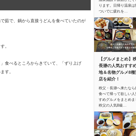
ります。日帰り温泉は
ついでに疲れを…
場で茹で、鍋から直接うどんを食べていたのが
ます。
【グルメまとめ】
て」食べるところからきていて、「ずり上げ
長瀞の人気おすす
います。
地＆名物グルメ8種
店を紹介！
秩父・長瀞へ来たなら
食べて帰って欲しい人
すめグルメをまとめま
秩父の人気B級…