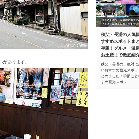
秩父・長瀞の人気
すすめスポットま
存版！グルメ・温
お土産まで徹底紹
ルがあります。
秩父・長瀞の、絶対に
いおすすめ観光スポッ
とめました！季節ごと
すめ観光スポッ…